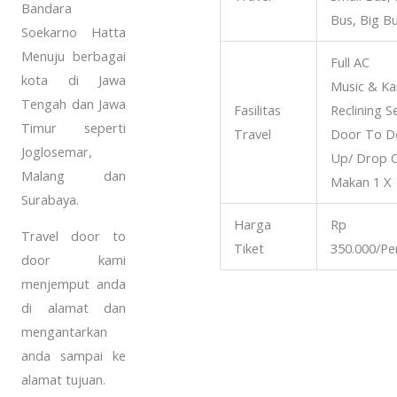
Bandara
Bus, Big B
Soekarno Hatta
Menuju berbagai
Full AC
kota di Jawa
Music & Ka
Tengah dan Jawa
Fasilitas
Reclining S
Timur seperti
Travel
Door To Do
Joglosemar,
Up/ Drop O
Malang dan
Makan 1 X
Surabaya.
Harga
Rp
Travel door to
Tiket
350.000/P
door kami
menjemput anda
di alamat dan
mengantarkan
anda sampai ke
alamat tujuan.