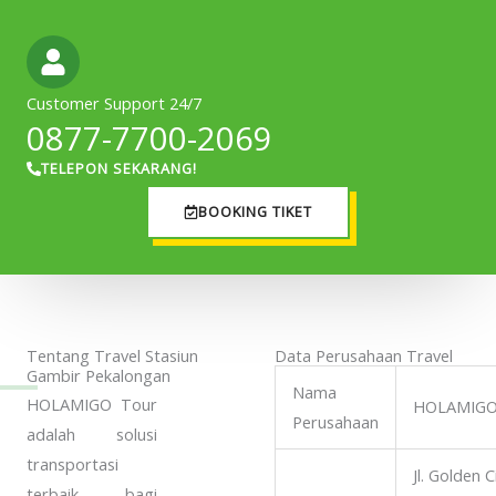
Customer Support 24/7
0877-7700-2069
TELEPON SEKARANG!
BOOKING TIKET
Tentang Travel Stasiun
Data Perusahaan Travel
Gambir Pekalongan
Nama
HOLAMIGO Tour
HOLAMIGO
Perusahaan
adalah solusi
transportasi
Jl. Golden 
terbaik bagi