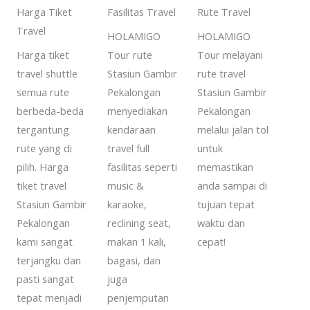
Harga Tiket
Fasilitas Travel
Rute Travel
Travel
HOLAMIGO
HOLAMIGO
Harga tiket
Tour rute
Tour melayani
travel shuttle
Stasiun Gambir
rute travel
semua rute
Pekalongan
Stasiun Gambir
berbeda-beda
menyediakan
Pekalongan
tergantung
kendaraan
melalui jalan tol
rute yang di
travel full
untuk
pilih. Harga
fasilitas seperti
memastikan
tiket travel
music &
anda sampai di
Stasiun Gambir
karaoke,
tujuan tepat
Pekalongan
reclining seat,
waktu dan
kami sangat
makan 1 kali,
cepat!
terjangku dan
bagasi, dan
pasti sangat
juga
tepat menjadi
penjemputan