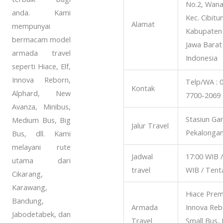
No.2, Wana
anda. Kami
Kec. Cibitu
Alamat
mempunyai
Kabupaten 
bermacam model
Jawa Barat
armada travel
Indonesia
seperti Hiace, Elf,
Innova Reborn,
Telp/WA : 
Kontak
Alphard, New
7700-2069
Avanza, Minibus,
Stasiun Ga
Medium Bus, Big
Jalur Travel
Pekalonga
Bus, dll. Kami
melayani rute
Jadwal
17:00 WIB /
utama dari
travel
WIB / Tenta
Cikarang,
Karawang,
Hiace Prem
Bandung,
Armada
Innova Rebo
Jabodetabek, dan
Travel
Small Bus,