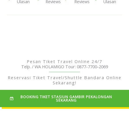
of
Ulasan
of
Reviews
of
Reviews
of
Ulasan
5
5
5
5
Pesan Tiket Travel Online 24/7
Telp. / WA HOLAMIGO Tour: 0877-7700-2069
Reservasi Tiket Travel/Shuttle Bandara Online
Sekarang!
BOOKING TIKET STASIUN GAMBIR PEKALONGAN
SEKARANG