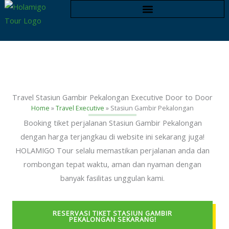
Skip
to
content
Travel Stasiun Gambir Pekalongan Executive Door to Door
Home
»
Travel Executive
»
Stasiun Gambir Pekalongan
Booking tiket perjalanan Stasiun Gambir Pekalongan
dengan harga terjangkau di website ini sekarang juga!
HOLAMIGO Tour selalu memastikan perjalanan anda dan
rombongan tepat waktu, aman dan nyaman dengan
banyak fasilitas unggulan kami.
RESERVASI TIKET STASIUN GAMBIR
PEKALONGAN SEKARANG!