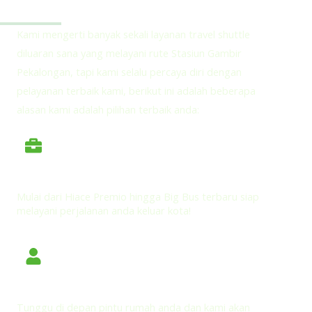
Alasan Memilih HOLAMIGO Tour Untuk Jalur Stasiun
Gambir Pekalongan
Kami mengerti banyak sekali layanan travel shuttle
diluaran sana yang melayani rute Stasiun Gambir
Pekalongan, tapi kami selalu percaya diri dengan
pelayanan terbaik kami, berikut ini adalah beberapa
alasan kami adalah pilihan terbaik anda:
Kendaraan Eksekutif Nyaman dan Aman
Mulai dari Hiace Premio hingga Big Bus terbaru siap
melayani perjalanan anda keluar kota!
Door to Door Pickup dan Antar Jemput di Rumah
Tunggu di depan pintu rumah anda dan kami akan