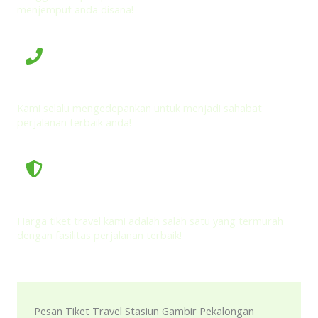
menjemput anda disana!
Pelayanan yang Ramah dan Profesional
Kami selalu mengedepankan untuk menjadi sahabat
perjalanan terbaik anda!
Harga Tiket yang Terjangkau
Harga tiket travel kami adalah salah satu yang termurah
dengan fasilitas perjalanan terbaik!
Pesan Tiket Travel Stasiun Gambir Pekalongan