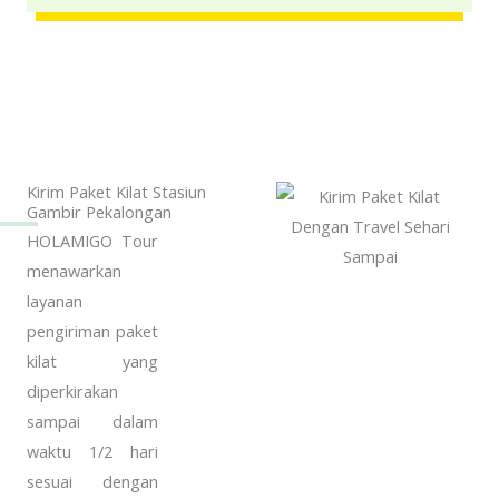
a
e
g
r
e
*
*
Kirim Paket Kilat Stasiun
Gambir Pekalongan
HOLAMIGO Tour
menawarkan
layanan
pengiriman paket
kilat yang
diperkirakan
sampai dalam
waktu 1/2 hari
sesuai dengan