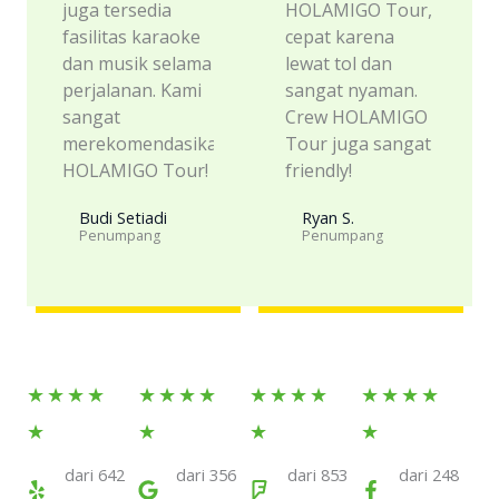
juga tersedia
HOLAMIGO Tour,
fasilitas karaoke
cepat karena
dan musik selama
lewat tol dan
perjalanan. Kami
sangat nyaman.
sangat
Crew HOLAMIGO
merekomendasikan
Tour juga sangat
HOLAMIGO Tour!
friendly!
Budi Setiadi
Ryan S.
Penumpang
Penumpang​
Rated
Rated
Rated
Rated
★
★
★
★
★
★
★
★
★
★
★
★
★
★
★
★
5
5
5
5
★
★
★
★
out
out
out
out
dari 642
dari 356
dari 853
dari 248