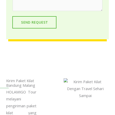
c
r
t
M
N
e
u
SEND REQUEST
s
m
s
b
a
e
g
r
e
*
*
Kirim Paket Kilat
Bandung Malang
HOLAMIGO Tour
melayani
pengiriman paket
kilat yang