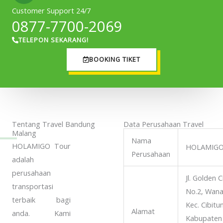
Customer Support 24/7
0877-7700-2069
TELEPON SEKARANG!
BOOKING TIKET
Tentang Travel Bandung
Data Perusahaan Travel
Malang
Nama
HOLAMIGO Tour
HOLAMIGO
Perusahaan
adalah
perusahaan
Jl. Golden 
transportasi
No.2, Wana
terbaik bagi
Kec. Cibitu
Alamat
anda. Kami
Kabupaten 