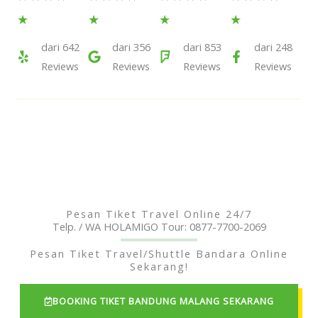
5
5
5
5
★
★
★
★
out
out
out
out
dari 642
dari 356
dari 853
dari 248
of
Reviews
of
Reviews
of
Reviews
of
Reviews
5
5
5
5
Pesan Tiket Travel Online 24/7
Telp. / WA HOLAMIGO Tour: 0877-7700-2069
Pesan Tiket Travel/Shuttle Bandara Online
Sekarang!
BOOKING TIKET BANDUNG MALANG SEKARANG