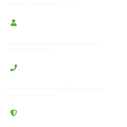
melayani perjalanan anda keluar kota!
Door to Door Pickup dan Antar Jemput di Rumah
Tunggu di depan pintu rumah anda dan kami akan
menjemput anda disana!
Pelayanan yang Ramah dan Profesional
Kami selalu mengedepankan untuk menjadi sahabat
perjalanan terbaik anda!
Harga Tiket yang Terjangkau