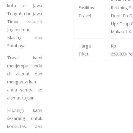
kota di Jawa
Fasilitas
Reclining S
Tengah dan Jawa
Travel
Door To Do
Timur seperti
Up/ Drop O
Joglosemar,
Makan 1 X
Malang dan
Surabaya.
Harga
Rp
Tiket
650.000/P
Travel kami
menjemput anda
di alamat dan
mengantarkan
anda sampai ke
alamat tujuan.
Hubungi kami
sekarang untuk
konsultasi dan