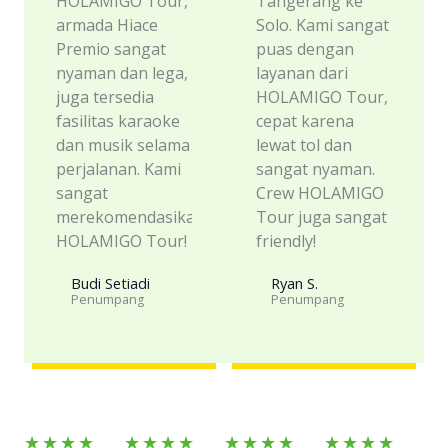
HOLAMIGO Tour,
Tangerang ke
armada Hiace
Solo. Kami sangat
Premio sangat
puas dengan
nyaman dan lega,
layanan dari
juga tersedia
HOLAMIGO Tour,
fasilitas karaoke
cepat karena
dan musik selama
lewat tol dan
perjalanan. Kami
sangat nyaman.
sangat
Crew HOLAMIGO
merekomendasikan
Tour juga sangat
HOLAMIGO Tour!
friendly!
Budi Setiadi
Ryan S.
Penumpang
Penumpang​
Rated
Rated
Rated
Rated
★
★
★
★
★
★
★
★
★
★
★
★
★
★
★
★