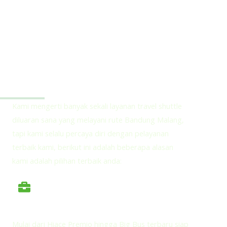
Kenapa Memilih HOLAMIGO Tour Untuk Perjalanan
Bandung Malang
Kami mengerti banyak sekali layanan travel shuttle
diluaran sana yang melayani rute Bandung Malang,
tapi kami selalu percaya diri dengan pelayanan
terbaik kami, berikut ini adalah beberapa alasan
kami adalah pilihan terbaik anda:
Armada Eksekutif Nyaman dan Aman
Mulai dari Hiace Premio hingga Big Bus terbaru siap