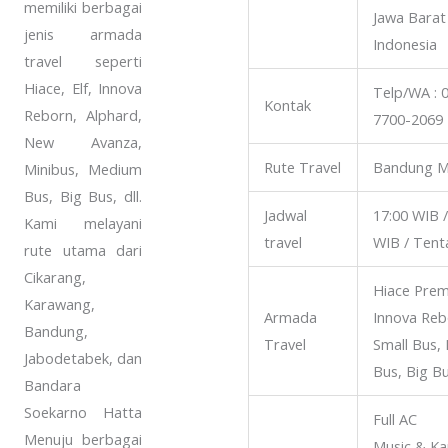
memiliki berbagai
Jawa Barat
jenis armada
Indonesia
travel seperti
Hiace, Elf, Innova
Telp/WA : 
Kontak
Reborn, Alphard,
7700-2069
New Avanza,
Rute Travel
Bandung M
Minibus, Medium
Bus, Big Bus, dll.
Jadwal
17:00 WIB /
Kami melayani
travel
WIB / Tenta
rute utama dari
Cikarang,
Hiace Prem
Karawang,
Armada
Innova Rebo
Bandung,
Travel
Small Bus,
Jabodetabek, dan
Bus, Big B
Bandara
Soekarno Hatta
Full AC
Menuju berbagai
Music & Ka