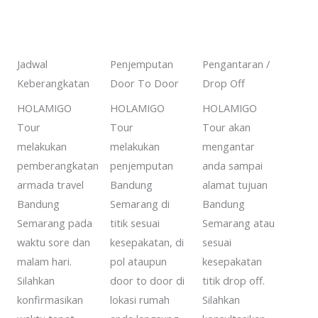
Jadwal
Penjemputan
Pengantaran /
Keberangkatan
Door To Door
Drop Off
HOLAMIGO
HOLAMIGO
HOLAMIGO
Tour
Tour
Tour akan
melakukan
melakukan
mengantar
pemberangkatan
penjemputan
anda sampai
armada travel
Bandung
alamat tujuan
Bandung
Semarang di
Bandung
Semarang pada
titik sesuai
Semarang atau
waktu sore dan
kesepakatan, di
sesuai
malam hari.
pol ataupun
kesepakatan
Silahkan
door to door di
titik drop off.
konfirmasikan
lokasi rumah
Silahkan