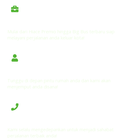
Armada Eksekutif Nyaman dan Aman
Mulai dari Hiace Premio hingga Big Bus terbaru siap
melayani perjalanan anda keluar kota!
Door to Door Pickup dan Antar Jemput di Rumah
Tunggu di depan pintu rumah anda dan kami akan
menjemput anda disana!
Pelayanan yang Ramah dan Profesional
Kami selalu mengedepankan untuk menjadi sahabat
perjalanan terbaik anda!