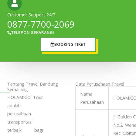
Customer Support 24/7
0877-7700-2069
TELEPON SEKARANG!
BOOKING TIKET
Tentang Travel Bandung
Data Perusahaan Travel
Semarang
Nama
HOLAMIGO Tour
HOLAMIGO
Perusahaan
adalah
perusahaan
Jl. Golden 
transportasi
No.2, Wana
terbaik bagi
Kec. Cibitu