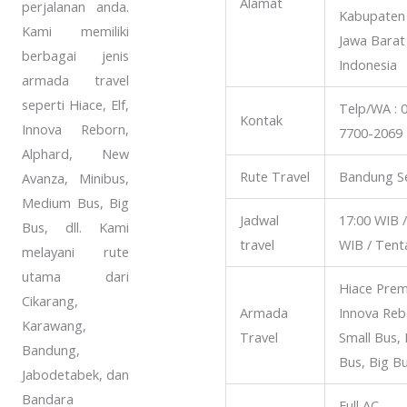
Alamat
perjalanan anda.
Kabupaten 
Kami memiliki
Jawa Barat
berbagai jenis
Indonesia
armada travel
seperti Hiace, Elf,
Telp/WA : 
Kontak
Innova Reborn,
7700-2069
Alphard, New
Rute Travel
Bandung S
Avanza, Minibus,
Medium Bus, Big
Jadwal
17:00 WIB /
Bus, dll. Kami
travel
WIB / Tenta
melayani rute
utama dari
Hiace Prem
Cikarang,
Armada
Innova Rebo
Karawang,
Travel
Small Bus,
Bandung,
Bus, Big B
Jabodetabek, dan
Bandara
Full AC