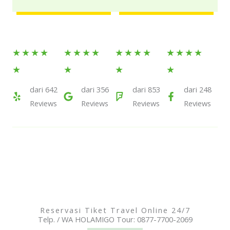
Rated
Rated
Rated
Rated
★
★
★
★
★
★
★
★
★
★
★
★
★
★
★
★
5
5
5
5
★
★
★
★
out
out
out
out
dari 642
dari 356
dari 853
dari 248
of
Reviews
of
Reviews
of
Reviews
of
Reviews
5
5
5
5
Reservasi Tiket Travel Online 24/7
Telp. / WA HOLAMIGO Tour: 0877-7700-2069