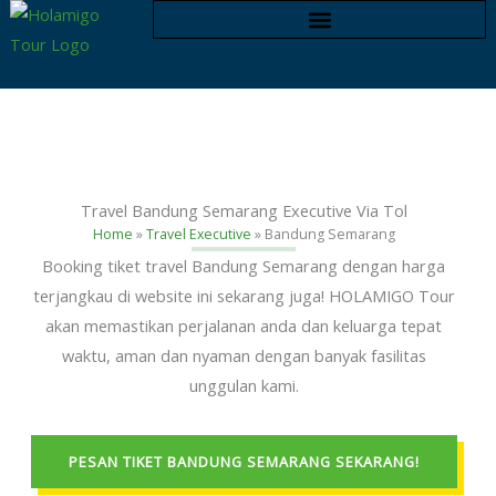
Skip
to
content
Travel Bandung Semarang Executive Via Tol
Home
»
Travel Executive
»
Bandung Semarang
Booking tiket travel Bandung Semarang dengan harga
terjangkau di website ini sekarang juga! HOLAMIGO Tour
akan memastikan perjalanan anda dan keluarga tepat
waktu, aman dan nyaman dengan banyak fasilitas
unggulan kami.
PESAN TIKET BANDUNG SEMARANG SEKARANG!