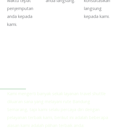
waktu tepat
anda langsung.
konsultasikan
penjemputan
langsung
anda kepada
kepada kami.
kami.
Kenapa Memilih HOLAMIGO Tour Untuk Perjalanan
Bandung Semarang
Kami mengerti banyak sekali layanan travel shuttle
diluaran sana yang melayani rute Bandung
Semarang, tapi kami selalu percaya diri dengan
pelayanan terbaik kami, berikut ini adalah beberapa
alasan kami adalah pilihan terbaik anda: