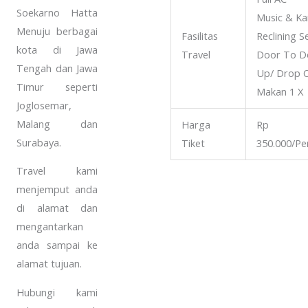
Soekarno Hatta
Music & Ka
Menuju berbagai
Fasilitas
Reclining S
kota di Jawa
Travel
Door To Do
Tengah dan Jawa
Up/ Drop O
Timur seperti
Makan 1 X
Joglosemar,
Malang dan
Harga
Rp
Surabaya.
Tiket
350.000/P
Travel kami
menjemput anda
di alamat dan
mengantarkan
anda sampai ke
alamat tujuan.
Hubungi kami